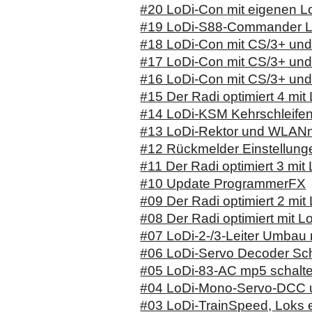
#20 LoDi-Con mit eigenen L
#19 LoDi-S88-Commander LX 
#18 LoDi-Con mit CS/3+ und 
#17 LoDi-Con mit CS/3+ und 
#16 LoDi-Con mit CS/3+ und 
#15 Der Radi optimiert 4 mit
#14 LoDi-KSM Kehrschleife
#13 LoDi-Rektor und WLA
#12 Rückmelder Einstellung
#11 Der Radi optimiert 3 mit
#10 Update ProgrammerFX
#09 Der Radi optimiert 2 mit
#08 Der Radi optimiert mit Lo
#07 LoDi-2-/3-Leiter Umbau
#06 LoDi-Servo Decoder Sc
#05 LoDi-83-AC mp5 schalt
#04 LoDi-Mono-Servo-DCC 
#03 LoDi-TrainSpeed, Loks