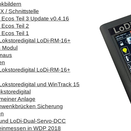
okbildern
/ Schnittstelle
Ecos Teil 3 Update v0.4.16
Ecos Teil 2
Ecos Teil 1
 Lokstoredigital LoDi-RM-16+
n Modul
Nmaus
en
 Lokstoredigital LoDi-RM-16+
 Lokstoredigital und WinTrack 15
kstoredigital
 meiner Anlage
hwenkbrücken Sicherung
en
und LoDi-Dual-Servo-DCC
 einmessen in WDP 2018