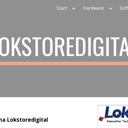
Start
Hardware
Sof
ip to main content
Skip to navigat
OKSTOREDIGIT
a Lokstoredigital