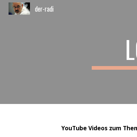
der-radi
Sk
L
YouTube Videos zum Them